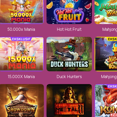
50.000x Mania
Hot Hot Fruit
Mahjon
15.000X Mania
Duck Hunters
Mahjong