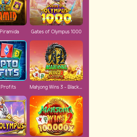
 Piramida
Gates of Olympus 1000
 Profits
Mahjong Wins 3 - Black Scatter