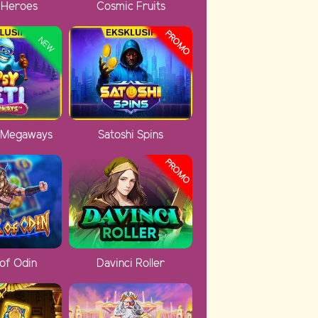
 Heroes
Cosmic Fruits
PROMO
NEW
i Megaways
Satoshi Spins
PROMO
of Odin
Davinci Roller