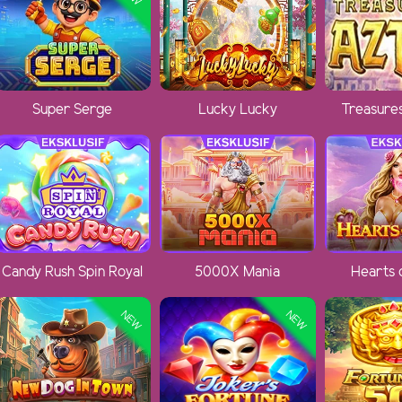
Super Serge
Lucky Lucky
Treasure
Candy Rush Spin Royal
5000X Mania
Hearts 
NEW
NEW