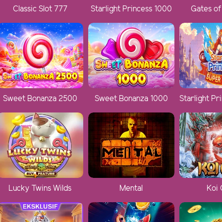
Classic Slot 777
Starlight Princess 1000
Gates o
Sweet Bonanza 2500
Sweet Bonanza 1000
Lucky Twins Wilds
Mental
Koi