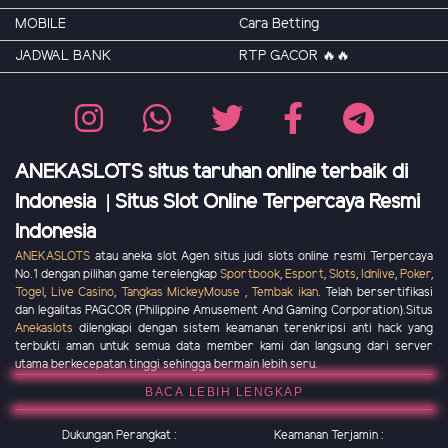
MOBILE
Cara Betting
JADWAL BANK
RTP GACOR 🔥🔥
ANEKASLOTS situs taruhan online terbaik di
Indonesia | Situs Slot Online Terpercaya Resmi
Indonesia
ANEKASLOTS
atau aneka slot Agen situs judi slots online resmi Terpercaya
No.1 dengan pilihan game terelengkap
Sportbook
,
Esport
,
Slots
,
Idnlive
,
Poker
,
Togel
,
Live Casino
,
Tangkas MickeyMouse
,
Tembak ikan
. Telah bersertifikasi
dan legalitas PAGCOR (Philippine Amusement And Gaming Corporation).Situs
Anekaslots
dilengkapi dengan sistem keamanan terenkripsi anti hack yang
terbukti aman untuk semua data member kami dan langsung dari server
utama berkecepatan tinggi sehingga bermain lebih seru.
BACA LEBIH LENGKAP
Dukungan Perangkat :
Keamanan Terjamin :