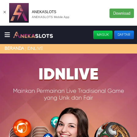
×
ANEKASLOTS
Download
ANEKASLOTS Mobile App
MASUK
DAFTAR
IDNLIVE
BERANDA