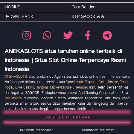
MOBILE
Cara Betting
JADWAL BANK
RTP GACOR 🔥🔥
ANEKASLOTS situs taruhan online terbaik di
Indonesia | Situs Slot Online Terpercaya Resmi
Indonesia
ANEKASLOTS
atau aneka slot Agen situs judi slots online resmi Terpercaya
No.1 dengan pilihan game terelengkap
Sportbook
,
Esport
,
Slots
,
Idnlive
,
Poker
,
Togel
,
Live Casino
,
Tangkas MickeyMouse
,
Tembak ikan
. Telah bersertifikasi
dan legalitas PAGCOR (Philippine Amusement And Gaming Corporation).Situs
Anekaslots
dilengkapi dengan sistem keamanan terenkripsi anti hack yang
terbukti aman untuk semua data member kami dan langsung dari server
utama berkecepatan tinggi sehingga bermain lebih seru.
BACA LEBIH LENGKAP
Dukungan Perangkat :
Keamanan Terjamin :