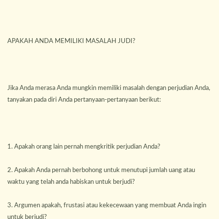
APAKAH ANDA MEMILIKI MASALAH JUDI?
Jika Anda merasa Anda mungkin memiliki masalah dengan perjudian Anda,
tanyakan pada diri Anda pertanyaan-pertanyaan berikut:
1. Apakah orang lain pernah mengkritik perjudian Anda?
2. Apakah Anda pernah berbohong untuk menutupi jumlah uang atau
waktu yang telah anda habiskan untuk berjudi?
3. Argumen apakah, frustasi atau kekecewaan yang membuat Anda ingin
untuk berjudi?