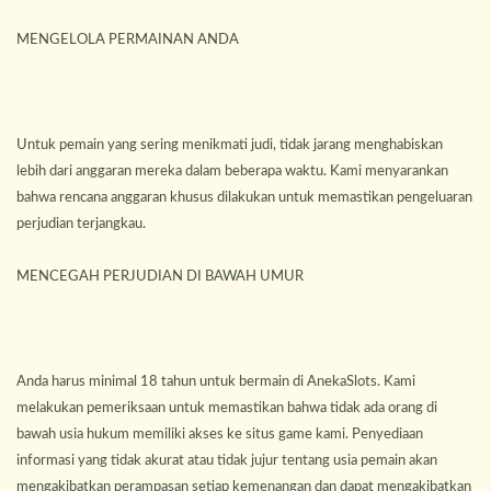
MENGELOLA PERMAINAN ANDA
Untuk pemain yang sering menikmati judi, tidak jarang menghabiskan
lebih dari anggaran mereka dalam beberapa waktu. Kami menyarankan
bahwa rencana anggaran khusus dilakukan untuk memastikan pengeluaran
perjudian terjangkau.
MENCEGAH PERJUDIAN DI BAWAH UMUR
Anda harus minimal 18 tahun untuk bermain di AnekaSlots. Kami
melakukan pemeriksaan untuk memastikan bahwa tidak ada orang di
bawah usia hukum memiliki akses ke situs game kami. Penyediaan
informasi yang tidak akurat atau tidak jujur tentang usia pemain akan
mengakibatkan perampasan setiap kemenangan dan dapat mengakibatkan