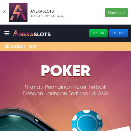
×
ANEKASLOTS
Download
ANEKASLOTS Mobile App
MASUK
DAFTAR
Poker
BERANDA