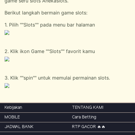
game seru slots Anekaslots.
Berikut langkah bermain game slots:
1. Pilih ""Slots"" pada menu bar halaman
2. Klik ikon Game ""Slots"" favorit kamu
3. Klik ""spin"" untuk memulai permainan slots.
Kebijakan
TENTANG KAMI
MOBILE
Cara Betting
JADWAL BANK
RTP GACOR 🔥🔥